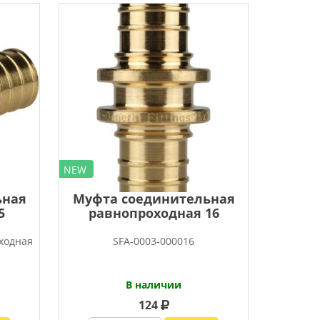
NEW
ьная
Муфта соединительная
5
равнопроходная 16
еходная
SFA-0003-000016
)
В наличии
124