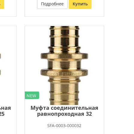
ь
Подробнее
Купить
NEW
ьная
Муфта соединительная
25
равнопроходная 32
SFA-0003-000032