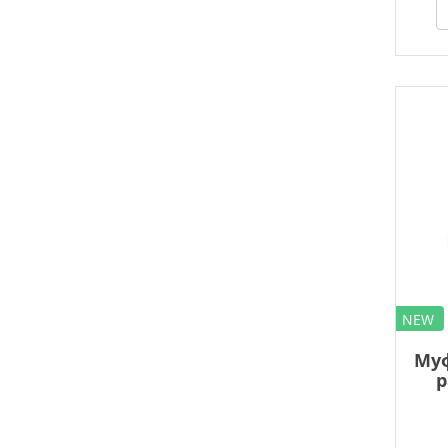
NEW
Муф
р