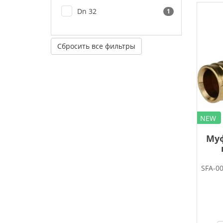
Dn 32
1
Сбросить все фильтры
NEW
Муф
SFA-0