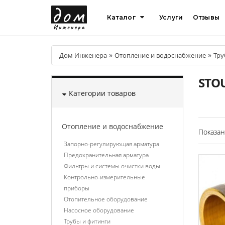
Каталог
Услуги
Отзывы
»
»
Дом Инженера
Отопление и водоснабжение
Тру
STO
Категории товаров
Отопление и водоснабжение
Показан
Запорно-регулирующая арматура
Предохранительная арматура
Фильтры и системы очистки воды
Контрольно-измерительные
приборы
Отопительное оборудование
Насосное оборудование
Трубы и фитинги