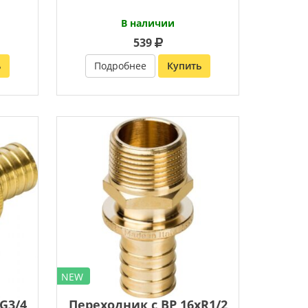
В наличии
539
ь
Подробнее
Купить
NEW
G3/4
Переходник с ВР 16хR1/2