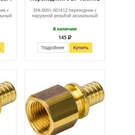
ик с
SFA-0001-001612 переходник с
льный
наружной резьбой аксиальный
В наличии
145
ь
Подробнее
Купить