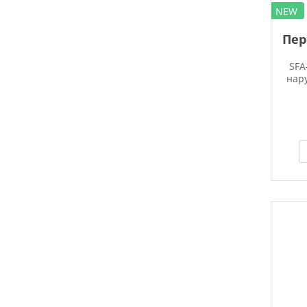
NEW
Пер
SFA
нар