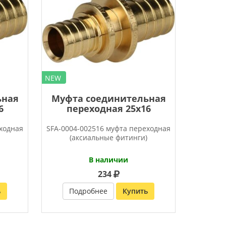
NEW
ьная
Муфта соединительная
6
переходная 25х16
еходная
SFA-0004-002516 муфта переходная
)
(аксиальные фитинги)
В наличии
234
ь
Подробнее
Купить