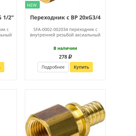
NEW
 1/2″
Переходник с ВР 20xG3/4
ик с
SFA-0002-002034 переходник с
льный
внутренней резьбой аксиальный
В наличии
278
ь
Подробнее
Купить