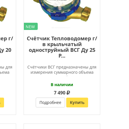
NEW
ер г/
Счётчик Тепловодомер г/
в крыльчатый
у 20
одноструйный ВСГ Ду 25
Р...
ны для
Счётчики ВСГ предназначены для
бъема
измерения суммарного объема
горячей и
В наличии
7 490
ь
Подробнее
Купить