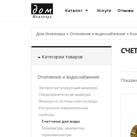
Каталог
Услуги
Отзывы
»
»
Дом Инженера
Отопление и водоснабжение
Кон
СЧЕ
Категории товаров
Отопление и водоснабжение
Показан
Запорно-регулирующая арматура
Предохранительная арматура
Фильтры и системы очистки воды
Контрольно-измерительные
приборы
Счетчики для воды
Термометры, манометры,
термоманометры