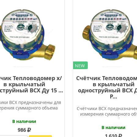
NEW
чик Тепловодомер х/
Счётчик Тепловодом
в крыльчатый
в крыльчатый
струйный ВСХ Ду 15 ...
одноструйный ВСХ Д
Р...
ики ВСХ предназначены для
ерения суммарного объема
Счётчики ВСХ предназначе
горячей и
измерения суммарного о
горячей и
В наличии
В наличии
986
1 610