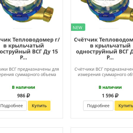
NEW
чик Тепловодомер г/
Счётчик Тепловодом
в крыльчатый
в крыльчатый
оструйный ВСГ Ду 15
одноструйный ВСГ Д
Р...
Р...
ики ВСГ предназначены для
Счётчики ВСГ предназначе
ерения суммарного объема
измерения суммарного о
горячей и
горячей и
В наличии
В наличии
986
1 596
Подробнее
Купить
Подробнее
Купит